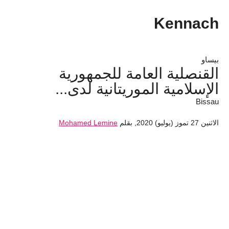
Kennach
بيساو
القنصلية العامة للجمهورية
الإسلامية الموريتانية لدى...
Bissau
الاثنين 27 تموز (يوليو) 2020
,
بقلم
Mohamed Lemine