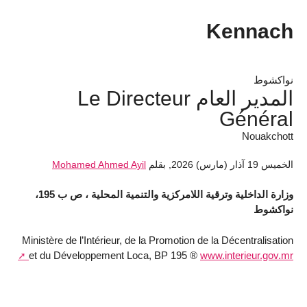
Kennach
نواكشوط
المدير العام Le Directeur
Général
Nouakchott
الخميس 19 آذار (مارس) 2026
,
بقلم
Mohamed Ahmed Ayil
وزارة اﻟﺪاﺧﻠﻴﺔ وﺗﺮﻗﻴﺔ اﻟﻼﻣﺮﻛﺰﻳﺔ واﻟﺘﻨﻤﻴﺔ اﻟﻤﺤﻠﻴﺔ ، ص ب 195،
ﻧﻮاﻛﺸﻮط
Ministère de l’Intérieur, de la Promotion de la Décentralisation
et du Développement Loca, BP 195 ®
www.interieur.gov.mr