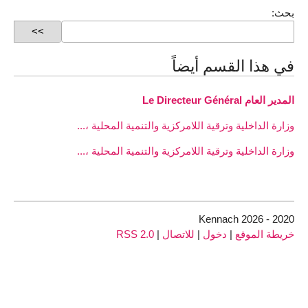
بحث:
في هذا القسم أيضاً
المدير العام Le Directeur Général
وزارة اﻟﺪاﺧﻠﻴﺔ وﺗﺮﻗﻴﺔ اﻟﻼﻣﺮﻛﺰﻳﺔ واﻟﺘﻨﻤﻴﺔ اﻟﻤﺤﻠﻴﺔ ،...
وزارة اﻟﺪاﺧﻠﻴﺔ وﺗﺮﻗﻴﺔ اﻟﻼﻣﺮﻛﺰﻳﺔ واﻟﺘﻨﻤﻴﺔ اﻟﻤﺤﻠﻴﺔ ،...
2020 - 2026 Kennach
خريطة الموقع
|
دخول
|
للاتصال
|
RSS 2.0