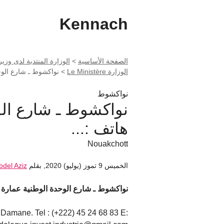
Kennach
الصفحة الأساسية
>
الوزارة المنتدبة لدى وزير 
الوزارة Le Ministère
>
نواكشوط ـ شارع الوح
نواكشوط
نواكشوط ـ شارع الو
هاتف :...
Nouakchott
الخميس 9 تموز (يوليو) 2020
,
بقلم
bdel Aziz
نواكشوط ـ شارع الوحدة الوطنية عمارة الضمان هاتف :
Damane. Tel : (+222) 45 24 68 83 E: