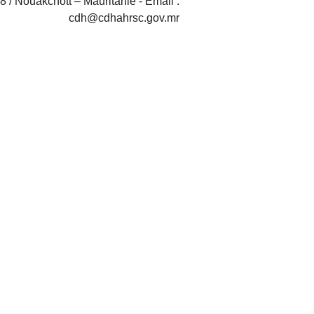
8 / Nouakchott – Mauritanie - Email :
cdh@cdhahrsc.gov.mr