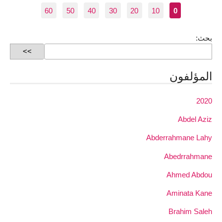
60
50
40
30
20
10
0
بحث:
المؤلفون
2020
Abdel Aziz
Abderrahmane Lahy
Abedrrahmane
Ahmed Abdou
Aminata Kane
Brahim Saleh